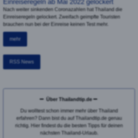
Einreiseregeln ab Mai 2022 gelockert
Nach weiter sinkenden Coronazahlen hat Thailand die
Einreiseregeln gelockert. Zweifach geimpfte Touristen
brauchen nun bei der Einreise keinen Test mehr.
mehr
RSS News
Über Thailandtip.de
Du wolltest schon immer mehr über Thailand
erfahren? Dann bist du auf Thailandtip.de genau
richtig. Hier findest du die besten Tipps für deinen
nächsten Thailand-Urlaub.