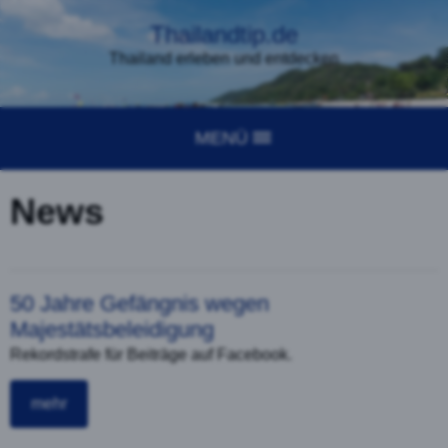
Thailandtip.de
Thailand erleben und entdecken
MENÜ
News
50 Jahre Gefängnis wegen
Majestätsbeleidigung
Rekordstrafe für Beiträge auf Facebook.
mehr