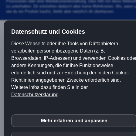
Provisionen oder eine Werbekostenerstattung. Dies hilft mir diese Websei
zu unterhalten. Dir entstehen dadurch aber keine Mehrkosten. Wo, wann 
wie du ein Produkt kaufst, bleibt aber natürlich dir überlassen.
Datenschutz und Cookies
Diese Webseite oder ihre Tools von Drittanbietern
verarbeiten personenbezogene Daten (z. B.
Browserdaten, IP-Adressen) und verwenden Cookies ode
andere Kennungen, die für ihre Funktionsweise
erforderlich sind und zur Erreichung der in den Cookie-
Richtlinien angegebenen Zwecke erforderlich sind.
Weitere Infos dazu finden Sie in der
Datenschutzerklärung
.
Mehr erfahren und anpassen
inCMS